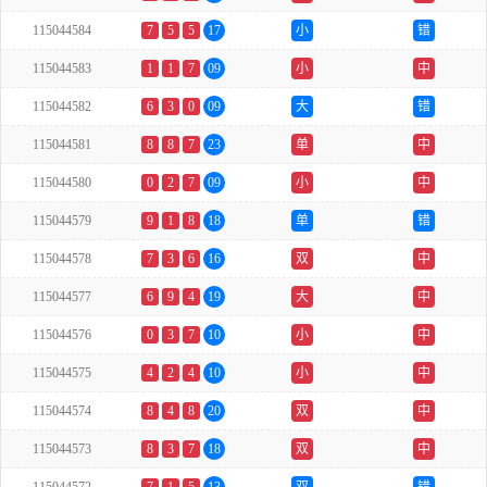
115044584
7
5
5
17
小
错
115044583
1
1
7
09
小
中
115044582
6
3
0
09
大
错
115044581
8
8
7
23
单
中
115044580
0
2
7
09
小
中
115044579
9
1
8
18
单
错
115044578
7
3
6
16
双
中
115044577
6
9
4
19
大
中
115044576
0
3
7
10
小
中
115044575
4
2
4
10
小
中
115044574
8
4
8
20
双
中
115044573
8
3
7
18
双
中