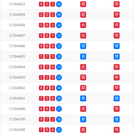
115044610
0
1
5
06
双
中
115044609
2
0
2
04
双
中
115044608
5
8
1
14
大
中
115044607
5
9
7
21
大
中
115044606
9
6
8
23
双
错
115044605
7
7
5
19
双
错
115044604
8
7
0
15
大
中
115044603
1
2
9
12
双
中
115044602
8
4
6
18
双
中
115044601
7
5
8
20
单
错
115044600
6
4
7
17
大
中
115044599
9
7
2
18
单
错
115044598
7
9
6
22
双
中