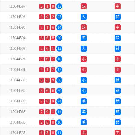
115044597
2
1
9
12
双
中
115044596
3
0
2
05
大
错
115044595
7
1
6
14
双
中
115044594
6
6
8
20
单
错
115044593
5
6
1
12
大
错
115044592
3
0
7
10
小
中
115044591
4
1
7
12
小
中
115044590
8
3
9
20
小
错
115044589
8
6
6
20
小
错
115044588
7
8
9
24
单
错
115044587
7
6
1
14
单
错
115044586
2
8
0
10
单
错
115044585
6
5
0
11
小
中