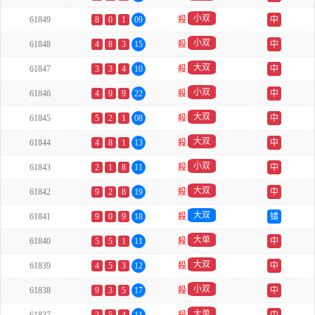
小双
61849
8
0
1
09
殺
中
小双
61848
4
8
3
15
殺
中
大双
61847
3
3
4
10
殺
中
小双
61846
4
9
9
22
殺
中
大双
61845
5
2
1
08
殺
中
大双
61844
4
8
1
13
殺
中
小双
61843
2
1
8
11
殺
中
大双
61842
9
2
8
19
殺
中
大双
61841
9
0
9
18
殺
错
大单
61840
5
5
1
11
殺
中
大双
61839
4
5
3
12
殺
中
小双
61838
9
3
5
17
殺
中
大单