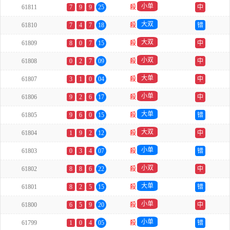
小单
61811
7
9
9
25
殺
中
大双
61810
7
4
7
18
殺
错
大双
61809
8
0
7
15
殺
中
小双
61808
0
2
7
09
殺
中
大单
61807
3
1
0
04
殺
中
小单
61806
9
2
6
17
殺
中
大单
61805
9
6
0
15
殺
错
大双
61804
1
9
2
12
殺
中
小单
61803
0
3
4
07
殺
错
小双
61802
8
8
6
22
殺
中
大单
61801
8
2
5
15
殺
错
小单
61800
6
5
9
20
殺
中
小单
61799
1
0
4
05
殺
错