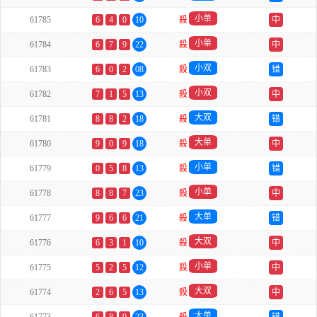
小单
61785
6
4
0
10
殺
中
小单
61784
6
7
9
22
殺
中
小双
61783
6
0
2
08
殺
错
小双
61782
7
1
5
13
殺
中
大双
61781
8
8
2
18
殺
错
大单
61780
9
0
9
18
殺
中
小单
61779
0
5
8
13
殺
错
小单
61778
8
8
7
23
殺
中
大单
61777
9
6
6
21
殺
错
大双
61776
6
3
1
10
殺
中
小单
61775
5
2
5
12
殺
中
大双
61774
2
6
5
13
殺
中
大单