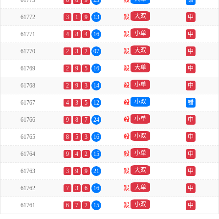
61773
6
8
9
23
殺
错
大双
61772
3
1
9
13
殺
中
小单
61771
4
8
4
16
殺
中
大双
61770
2
3
2
07
殺
中
大单
61769
2
9
5
16
殺
中
小单
61768
2
9
3
14
殺
中
小双
61767
4
3
5
12
殺
错
小单
61766
9
8
7
24
殺
中
小双
61765
8
5
3
16
殺
中
小单
61764
9
4
2
15
殺
中
大双
61763
3
9
9
21
殺
中
大单
61762
7
3
6
16
殺
中
小双
61761
6
7
2
15
殺
中