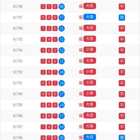
大双
61798
3
5
0
08
殺
中
大单
61797
8
0
9
17
殺
错
大双
61796
7
5
9
21
殺
中
大双
61795
7
4
1
12
殺
中
小单
61794
3
6
3
12
殺
中
大单
61793
5
6
0
11
殺
中
小单
61792
2
9
7
18
殺
中
小双
61791
8
9
7
24
殺
中
小单
61790
0
9
8
17
殺
中
大单
61789
9
6
9
24
殺
中
大双
61788
4
6
7
17
殺
中
大单
61787
7
4
3
14
殺
中
大双
61786
4
7
9
20
殺
错