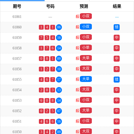
期号
号码
预测
结果
小双
61861
---
殺
---
小双
61860
1
4
1
06
殺
错
小双
61859
7
5
4
16
殺
中
小单
61858
1
7
6
14
殺
中
大单
61857
0
8
1
09
殺
中
大双
61856
1
2
7
10
殺
中
大单
61855
4
6
7
17
殺
错
大双
61854
2
8
3
13
殺
中
小双
61853
6
0
8
14
殺
中
大单
61852
0
2
5
07
殺
中
小双
61851
4
6
6
16
殺
中
大双
61850
3
4
2
09
殺
中