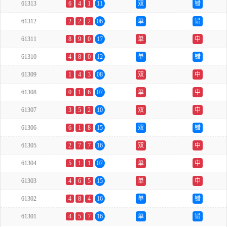
61313
6
4
1
11
双
错
61312
2
2
2
06
单
错
61311
8
9
0
17
单
中
61310
4
8
0
12
单
错
61309
1
4
3
08
双
中
61308
0
1
6
07
单
中
61307
3
5
2
10
双
中
61306
6
1
8
15
双
错
61305
2
7
7
16
双
中
61304
5
1
1
07
单
中
61303
4
6
5
15
单
中
61302
4
8
4
16
单
错
61301
4
5
7
16
单
错