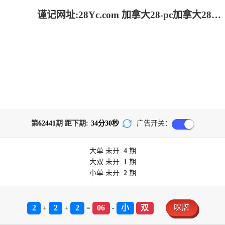
谨记网址:28Yc.com 加拿大28-pc加拿大28官网开奖查询|加拿大28预测开奖官网咪牌|pc走势最新预测_火热研究
第
62441
期 距下期:
34
分
30
秒
广告开关：
大单
未开:
4
期
大双
未开:
1
期
小单
未开:
2
期
2
2
2
06
小
双
咪牌
+
+
=
-