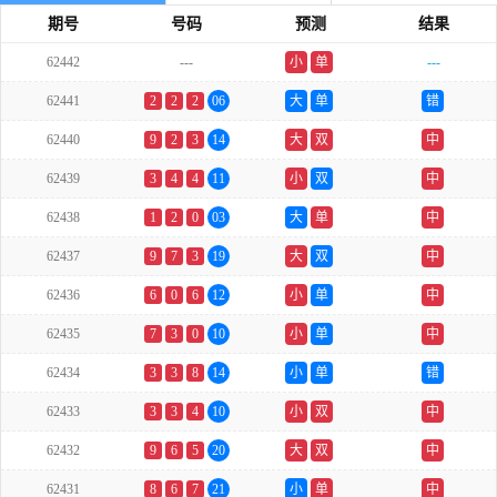
期号
号码
预测
结果
62442
---
小
单
---
62441
2
2
2
06
大
单
错
62440
9
2
3
14
大
双
中
62439
3
4
4
11
小
双
中
62438
1
2
0
03
大
单
中
62437
9
7
3
19
大
双
中
62436
6
0
6
12
小
单
中
62435
7
3
0
10
小
单
中
62434
3
3
8
14
小
单
错
62433
3
3
4
10
小
双
中
62432
9
6
5
20
大
双
中
62431
8
6
7
21
小
单
中