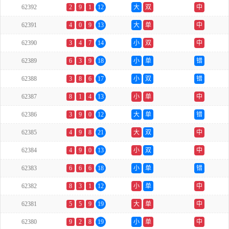
62392
2
9
1
12
大
双
中
62391
4
0
9
13
大
单
中
62390
3
4
7
14
小
双
中
62389
6
3
9
18
小
单
错
62388
3
8
6
17
小
双
错
62387
8
1
4
13
小
单
中
62386
3
9
0
12
大
单
错
62385
4
9
8
21
大
双
中
62384
4
9
0
13
小
双
中
62383
6
6
6
18
小
单
错
62382
8
3
1
12
小
单
中
62381
5
5
9
19
大
单
中
62380
9
2
8
19
小
单
中