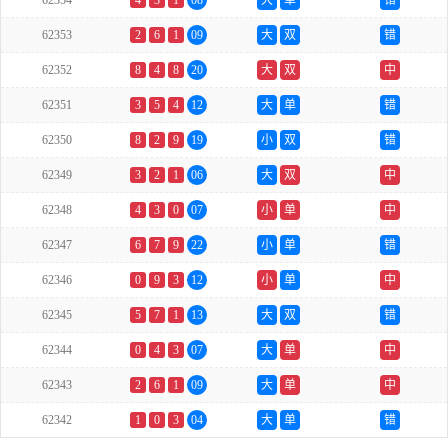
62354
4
3
1
08
大
单
错
62353
2
6
1
09
大
双
错
62352
8
4
8
20
大
双
中
62351
3
5
4
12
大
单
错
62350
8
2
9
19
小
双
错
62349
3
2
1
06
大
双
中
62348
4
3
0
07
小
单
中
62347
6
7
9
22
小
单
错
62346
0
9
3
12
小
单
中
62345
5
7
1
13
大
双
错
62344
0
4
3
07
大
单
中
62343
2
6
1
09
大
单
中
62342
1
0
3
04
大
单
错