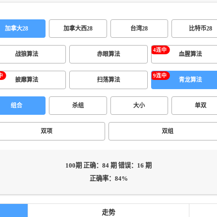
加拿大28
加拿大西28
台湾28
比特币28
战狼算法
赤眼算法
血腥算法
披靡算法
扫荡算法
青龙算法
组合
杀组
大小
单双
双项
双组
100期 正确：84 期 错误：16 期
正确率：84%
走势