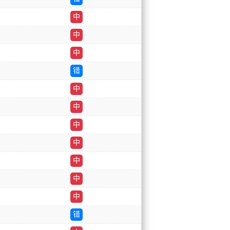
中
中
中
错
中
中
中
中
中
中
中
错