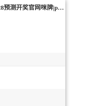
谨记网址:28Yc.com 加拿大28-pc加拿大28官网开奖查询|加拿大28预测开奖官网咪牌|pc走势最新预测_火热研究