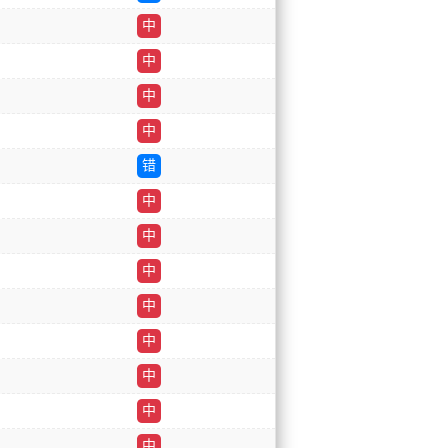
中
中
中
中
错
中
中
中
中
中
中
中
中