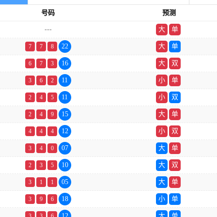
号码
预测
---
大
单
22
大
单
7
7
8
16
大
双
6
7
3
11
小
单
3
6
2
11
小
双
2
4
5
15
大
单
2
4
9
12
小
双
4
4
4
07
大
单
3
4
0
10
大
双
2
3
5
05
大
单
3
1
1
18
小
单
3
9
6
12
大
单
3
3
6