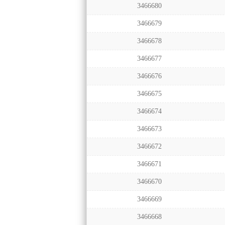
3466680
3466679
3466678
3466677
3466676
3466675
3466674
3466673
3466672
3466671
3466670
3466669
3466668