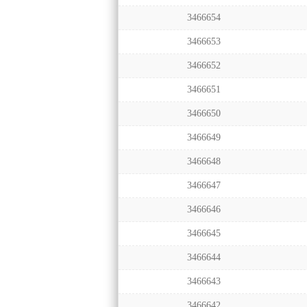
3466654
3466653
3466652
3466651
3466650
3466649
3466648
3466647
3466646
3466645
3466644
3466643
3466642