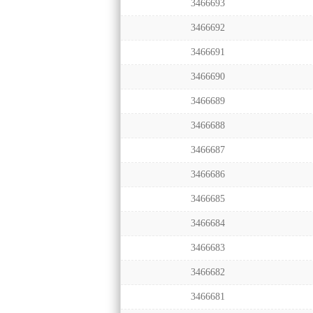
3466693
3466692
3466691
3466690
3466689
3466688
3466687
3466686
3466685
3466684
3466683
3466682
3466681