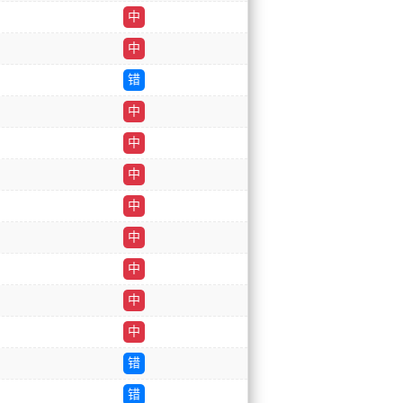
中
中
错
中
中
中
中
中
中
中
中
错
错