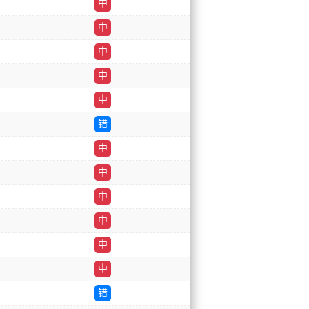
中
中
中
中
中
错
中
中
中
中
中
中
错