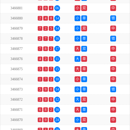
3466881
2
0
4
06
小
双
中
3466880
2
4
8
14
小
单
错
3466879
7
2
5
14
小
双
中
3466878
2
7
7
16
小
单
错
3466877
7
8
2
17
大
双
中
3466876
4
2
5
11
大
单
中
3466875
5
3
7
15
大
单
中
3466874
1
7
2
10
小
单
中
3466873
5
9
0
14
小
单
错
3466872
3
9
0
12
大
双
中
3466871
6
8
2
16
大
单
中
3466870
8
9
7
24
小
双
中