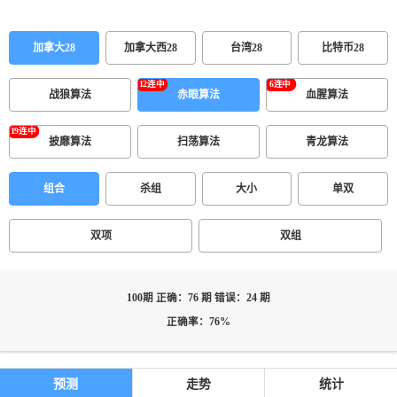
加拿大28
加拿大西28
台湾28
比特币28
战狼算法
赤眼算法
血腥算法
披靡算法
扫荡算法
青龙算法
组合
杀组
大小
单双
双项
双组
100期 正确：76 期 错误：24 期
正确率：76%
预测
走势
统计