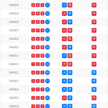
3466830
8
8
5
21
小
单
中
3466829
8
0
8
16
大
单
中
3466828
2
9
1
12
小
单
中
3466827
2
7
3
12
小
双
中
3466826
0
2
3
05
小
单
中
3466825
4
6
0
10
小
单
中
3466824
9
5
0
14
小
双
中
3466823
7
9
2
18
大
双
中
3466822
4
3
1
08
大
单
错
3466821
3
3
5
11
大
双
错
3466820
1
3
2
06
大
单
错
3466819
1
2
2
05
小
双
中
3466818
3
8
2
13
大
双
错