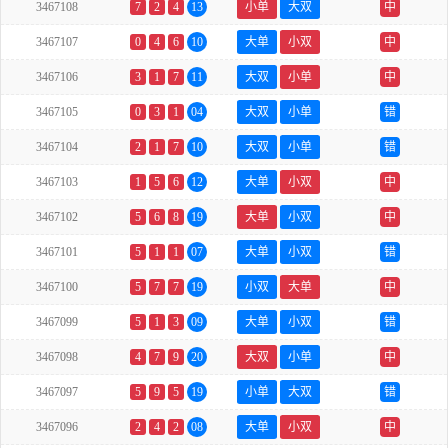
3467108
7
2
4
13
小单
大双
中
3467107
0
4
6
10
大单
小双
中
3467106
3
1
7
11
大双
小单
中
3467105
0
3
1
04
大双
小单
错
3467104
2
1
7
10
大双
小单
错
3467103
1
5
6
12
大单
小双
中
3467102
5
6
8
19
大单
小双
中
3467101
5
1
1
07
大单
小双
错
3467100
5
7
7
19
小双
大单
中
3467099
5
1
3
09
大单
小双
错
3467098
4
7
9
20
大双
小单
中
3467097
5
9
5
19
小单
大双
错
3467096
2
4
2
08
大单
小双
中