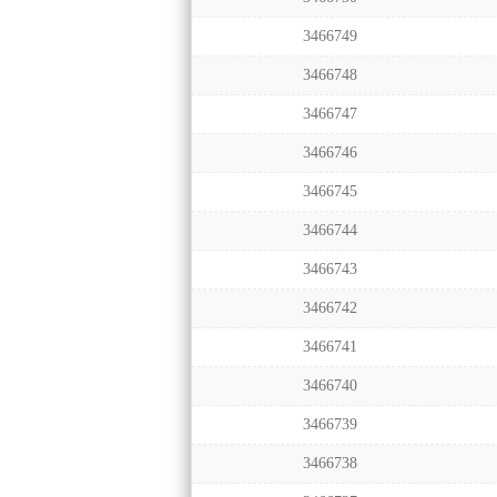
3466749
3466748
3466747
3466746
3466745
3466744
3466743
3466742
3466741
3466740
3466739
3466738