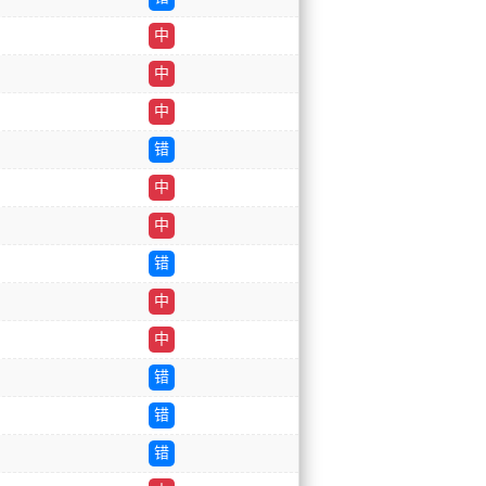
中
中
中
错
中
中
错
中
中
错
错
错