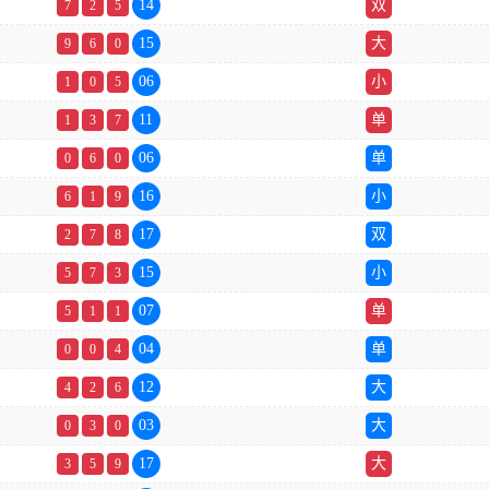
14
双
7
2
5
15
大
9
6
0
06
小
1
0
5
11
单
1
3
7
06
单
0
6
0
16
小
6
1
9
17
双
2
7
8
15
小
5
7
3
07
单
5
1
1
04
单
0
0
4
12
大
4
2
6
03
大
0
3
0
17
大
3
5
9