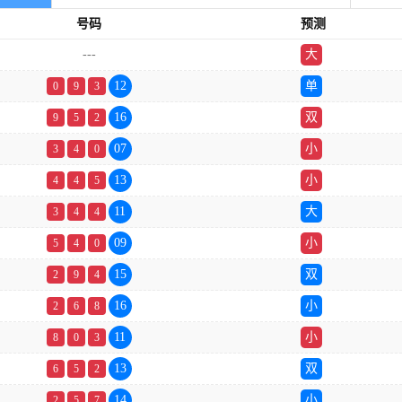
号码
预测
---
大
12
单
0
9
3
16
双
9
5
2
07
小
3
4
0
13
小
4
4
5
11
大
3
4
4
09
小
5
4
0
15
双
2
9
4
16
小
2
6
8
11
小
8
0
3
13
双
6
5
2
14
小
2
5
7