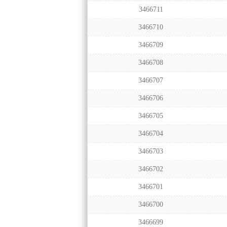
3466711
3466710
3466709
3466708
3466707
3466706
3466705
3466704
3466703
3466702
3466701
3466700
3466699