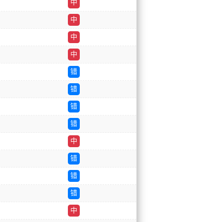
中
中
中
中
错
错
错
错
中
错
错
错
中