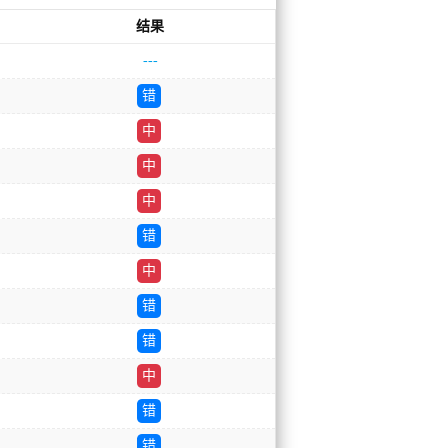
结果
---
错
中
中
中
错
中
错
错
中
错
错