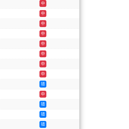
中
中
中
中
中
中
中
中
错
中
错
错
错