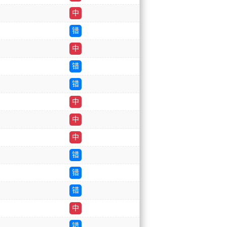
中
错
中
错
错
中
中
中
错
错
错
中
错