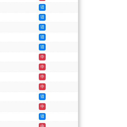
错
错
错
错
错
中
中
中
中
错
中
错
中