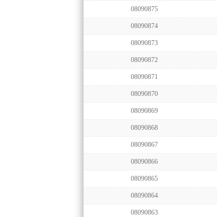
08090875
08090874
08090873
08090872
08090871
08090870
08090869
08090868
08090867
08090866
08090865
08090864
08090863