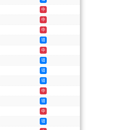
中
中
中
错
中
错
错
错
中
错
中
错