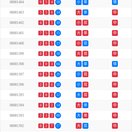
08081404
9
5
4
18
小
单
错
08081403
3
5
6
14
大
单
中
08081402
4
1
5
10
小
双
中
08081401
7
5
3
15
大
单
中
08081400
2
6
5
13
小
双
中
08081399
8
1
9
18
大
双
中
08081398
1
0
3
04
大
单
错
08081397
9
5
6
20
小
双
中
08081396
2
8
6
16
小
双
中
08081395
2
8
2
12
大
双
中
08081394
4
8
2
14
大
单
中
08081393
3
3
3
09
大
单
中
08081392
8
2
7
17
大
双
中