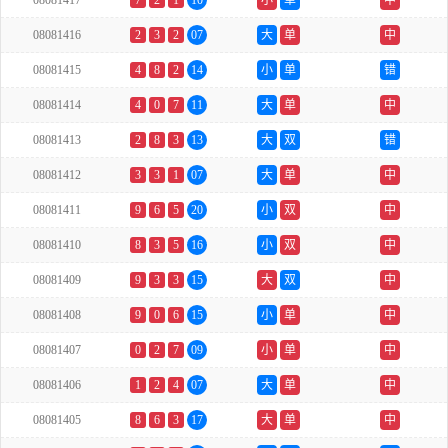
08081417
7
2
1
10
小
单
中
08081416
2
3
2
07
大
单
中
08081415
4
8
2
14
小
单
错
08081414
4
0
7
11
大
单
中
08081413
2
8
3
13
大
双
错
08081412
3
3
1
07
大
单
中
08081411
9
6
5
20
小
双
中
08081410
8
3
5
16
小
双
中
08081409
9
3
3
15
大
双
中
08081408
9
0
6
15
小
单
中
08081407
0
2
7
09
小
单
中
08081406
1
2
4
07
大
单
中
08081405
8
6
3
17
大
单
中