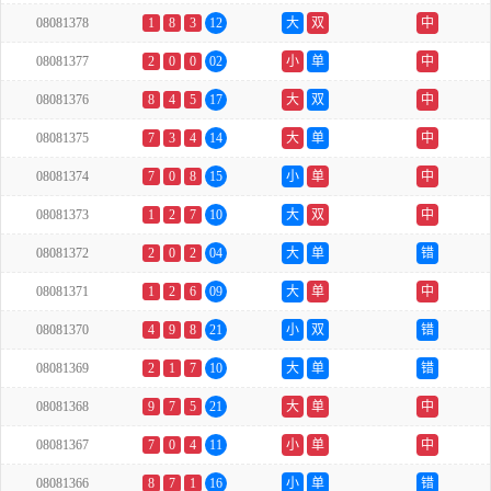
08081378
1
8
3
12
大
双
中
08081377
2
0
0
02
小
单
中
08081376
8
4
5
17
大
双
中
08081375
7
3
4
14
大
单
中
08081374
7
0
8
15
小
单
中
08081373
1
2
7
10
大
双
中
08081372
2
0
2
04
大
单
错
08081371
1
2
6
09
大
单
中
08081370
4
9
8
21
小
双
错
08081369
2
1
7
10
大
单
错
08081368
9
7
5
21
大
单
中
08081367
7
0
4
11
小
单
中
08081366
8
7
1
16
小
单
错