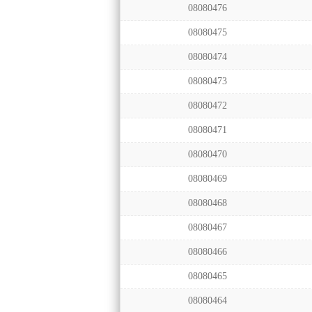
08080476
08080475
08080474
08080473
08080472
08080471
08080470
08080469
08080468
08080467
08080466
08080465
08080464