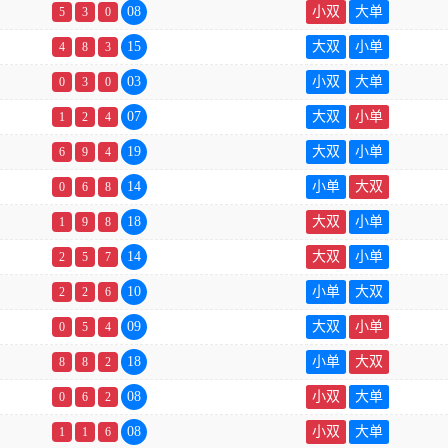
08
小双
大单
5
3
0
15
大双
小单
4
8
3
03
小双
大单
0
3
0
07
大双
小单
1
2
4
19
大双
小单
6
9
4
14
小单
大双
0
6
8
18
大双
小单
1
9
8
14
大双
小单
2
5
7
10
小单
大双
2
2
6
09
大双
小单
0
5
4
18
小单
大双
8
8
2
08
小双
大单
0
6
2
08
小双
大单
1
1
6