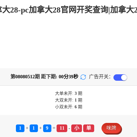
第
08080512
期 距下期:
00
分
38
秒
广告开关：
大单
未开:
3
期
大双
未开:
1
期
小双
未开:
6
期
1
+
1
+
9
=
11
-
小
单
咪牌