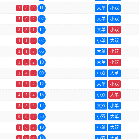
11
大单
小双
3
8
0
07
大单
小双
5
0
2
12
大单
小双
8
3
1
02
小单
大双
1
1
0
06
大单
小双
2
1
3
10
大单
小双
3
5
2
09
小双
大单
2
4
3
12
大单
小双
5
5
2
15
小双
大单
4
7
4
12
大双
小单
5
5
2
20
小双
大单
9
9
2
10
小单
大双
1
6
3
13
小双
大单
0
9
4