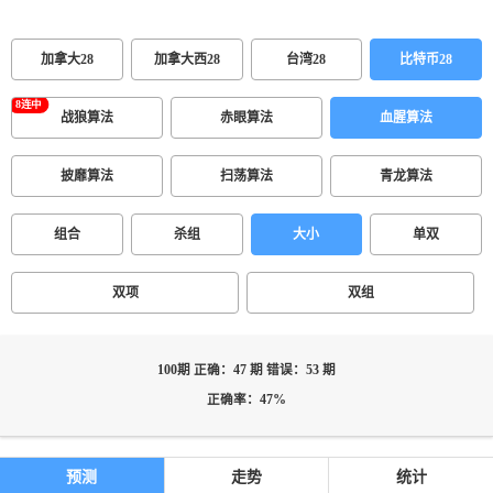
加拿大28
加拿大西28
台湾28
比特币28
战狼算法
赤眼算法
血腥算法
披靡算法
扫荡算法
青龙算法
组合
杀组
大小
单双
双项
双组
100期 正确：47 期 错误：53 期
正确率：47%
预测
走势
统计