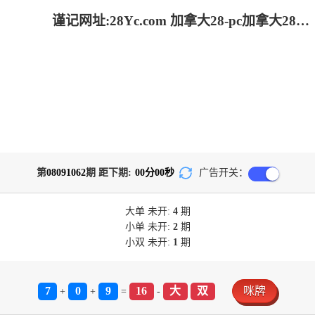
谨记网址:28Yc.com 加拿大28-pc加拿大28官网开奖查询|加拿大28预测开奖官网咪牌|pc走势最新预测_火热研究
第
08091062
期 距下期:
00
分
00
秒
广告开关：
大单
未开:
4
期
小单
未开:
2
期
小双
未开:
1
期
7
0
9
16
大
双
咪牌
+
+
=
-