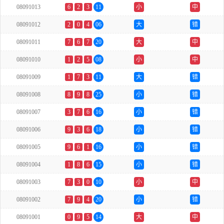
08091013
6
2
3
11
小
中
08091012
2
0
4
06
大
错
08091011
7
6
7
20
大
中
08091010
1
2
5
08
小
中
08091009
1
7
3
11
大
错
08091008
8
9
8
25
小
错
08091007
3
7
6
16
小
错
08091006
9
3
6
18
小
错
08091005
9
6
1
16
小
错
08091004
1
8
6
15
小
错
08091003
7
3
0
10
小
中
08091002
7
9
4
20
小
错
08091001
0
9
5
14
大
中