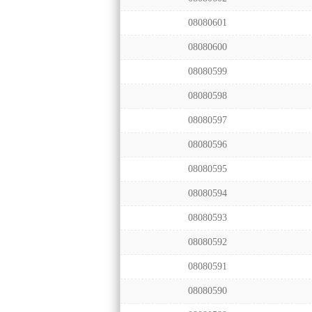
08080601
08080600
08080599
08080598
08080597
08080596
08080595
08080594
08080593
08080592
08080591
08080590