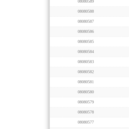
08080589
08080588
08080587
08080586
08080585
08080584
08080583
08080582
08080581
08080580
08080579
08080578
08080577