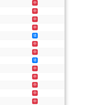
中
中
中
中
错
中
中
错
中
中
中
中
中