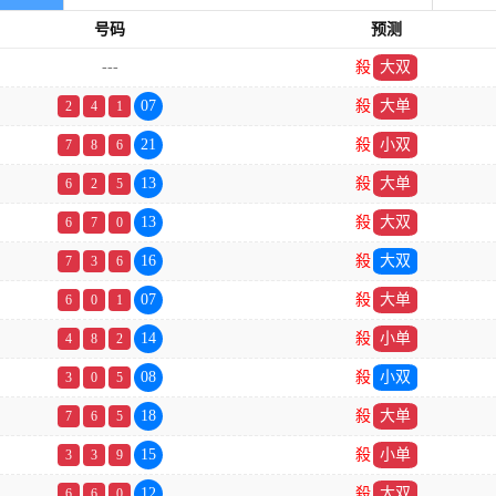
号码
预测
---
殺
大双
07
殺
大单
2
4
1
21
殺
小双
7
8
6
13
殺
大单
6
2
5
13
殺
大双
6
7
0
16
殺
大双
7
3
6
07
殺
大单
6
0
1
14
殺
小单
4
8
2
08
殺
小双
3
0
5
18
殺
大单
7
6
5
15
殺
小单
3
3
9
12
殺
大双
6
6
0