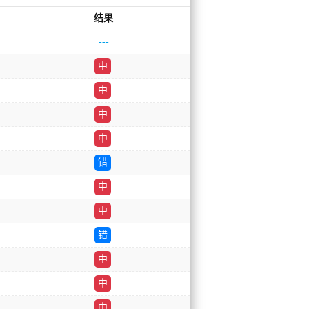
结果
---
中
中
中
中
错
中
中
错
中
中
中