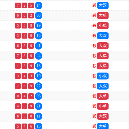
14
殺
大双
7
2
5
08
殺
大单
6
0
2
19
殺
小单
5
6
8
16
殺
大双
3
4
9
21
殺
大双
6
6
9
24
殺
大单
7
8
9
13
殺
大单
1
3
9
10
殺
小双
3
4
3
22
殺
大双
7
6
9
06
殺
大单
0
4
2
21
殺
小单
4
8
9
11
殺
大双
8
3
0
15
殺
大单
5
4
6