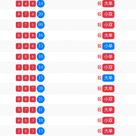
14
殺
大单
4
4
6
20
殺
小双
9
7
4
09
殺
小双
1
7
1
16
殺
大单
0
8
8
13
殺
小单
3
4
6
18
殺
小单
4
8
6
14
殺
小双
7
5
2
15
殺
大单
6
0
9
20
殺
大单
5
8
7
21
殺
小双
9
6
6
11
殺
大单
3
7
1
18
殺
小双
6
9
3
13
殺
大单
2
8
3