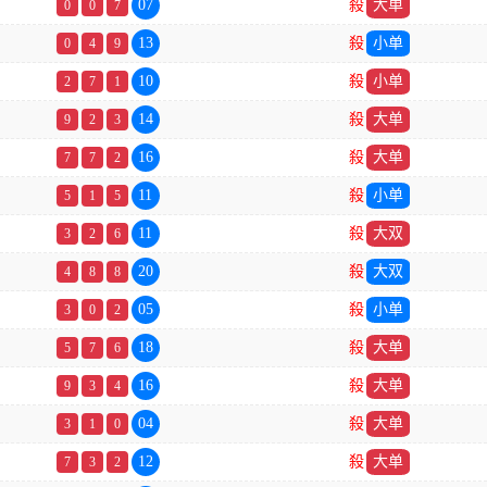
07
殺
大单
0
0
7
13
殺
小单
0
4
9
10
殺
小单
2
7
1
14
殺
大单
9
2
3
16
殺
大单
7
7
2
11
殺
小单
5
1
5
11
殺
大双
3
2
6
20
殺
大双
4
8
8
05
殺
小单
3
0
2
18
殺
大单
5
7
6
16
殺
大单
9
3
4
04
殺
大单
3
1
0
12
殺
大单
7
3
2