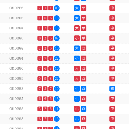
08100996
7
1
1
09
大
单
中
08100995
1
6
6
13
大
单
中
08100994
1
7
7
15
大
单
中
08100993
0
2
5
07
小
单
中
08100992
2
2
6
10
大
双
中
08100991
7
7
8
22
小
双
中
08100990
7
6
3
16
大
双
中
08100989
5
9
8
22
大
双
中
08100988
7
5
7
19
小
双
错
08100987
6
6
6
18
小
双
中
08100986
3
2
6
11
小
双
中
08100985
8
7
3
18
小
双
中