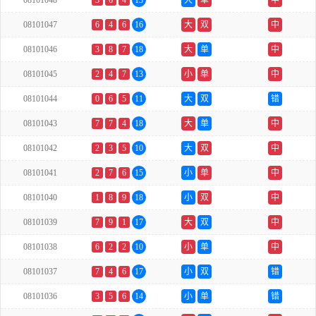
08101048
3
6
4
13
大
单
中
08101047
6
4
6
16
大
双
中
08101046
3
8
7
18
大
单
中
08101045
2
4
7
13
小
单
中
08101044
0
6
5
11
大
双
错
08101043
7
7
4
18
大
单
中
08101042
2
3
5
10
大
双
中
08101041
2
7
6
15
小
单
中
08101040
1
8
9
18
小
双
中
08101039
7
9
1
17
大
双
中
08101038
6
2
2
10
小
单
中
08101037
7
4
6
17
小
双
错
08101036
3
5
6
14
小
单
错