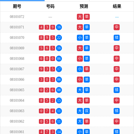
期号
号码
预测
结果
08101072
---
大
单
---
08101071
4
3
9
16
大
单
中
08101070
8
9
5
22
小
单
错
08101069
5
6
5
16
大
单
中
08101068
6
0
0
06
小
单
中
08101067
9
3
5
17
小
单
中
08101066
3
0
3
06
小
单
中
08101065
0
2
6
08
大
单
错
08101064
8
5
2
15
大
单
中
08101063
0
7
4
11
大
双
错
08101062
0
5
6
11
大
单
中
08101061
4
7
3
14
小
单
错